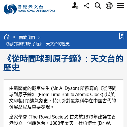
個
語
搜
分
選
人
言
尋
享
單
版
網
站
>
關於我們
>
《從時間球到原子鐘》: 天文台的歷史
《從時間球到原子鐘》: 天文台的
歷史
由新聞處的戴臣先生 (Mr. A. Dyson) 所撰寫的《從時間
球到原子鐘》 (From Time Ball to Atomic Clock) (以英
文印製) 簡述氣象史，特別針對氣象科學在中國古代的
發展歷程及重要發現。
皇家學會 (The Royal Society) 首先於1879年建議在香
港設立一個觀象台。1883年夏天，杜柏博士 (Dr. W.