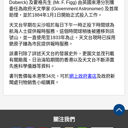
Doberck) 及霍格先生 (Mr. F. Figg) 由英國來港分別獲
委任為政府天文學家 (Government Astronomer) 及首席
助理，並於1884年1月1日開始正式投入工作。
天文台早期在尖沙咀於每日下午一時正投下時間球為
航海人士提供報時服務，這個時間球稍後被遷移到訊
號山，並一直使用至1933年為止。天文台現時已採用
銫原子鐘為市民提供報時服務。
該書刊除了詳述天文台的發展史外，更圖文並茂刊載
有關颱風、日治淪陷期間的香港以及天文台不斷添置
先進科學儀器等資料。
書刊售價每本港幣34元，可於
網上政府書店
及政府新
聞處刊物銷售小組購買。
關注我們