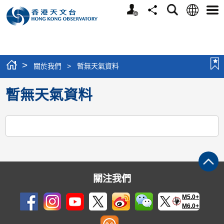
個
語
搜
分
選
人
言
尋
享
單
版
網
站
>
關於我們
>
暫無天氣資料
暫無天氣資料
關注我們
M5.0+
M6.0+