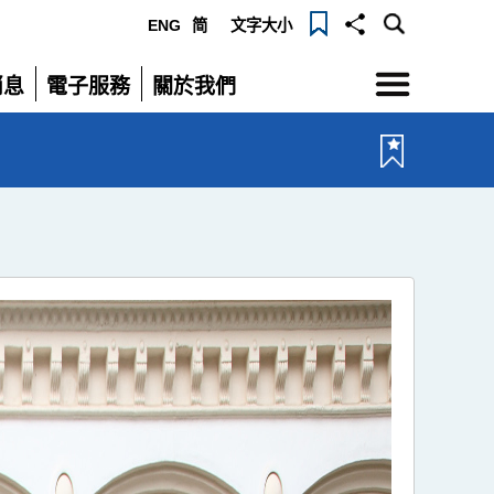
ENG
简
文字大小
選
消息
電子服務
關於我們
單
展
展
開
開