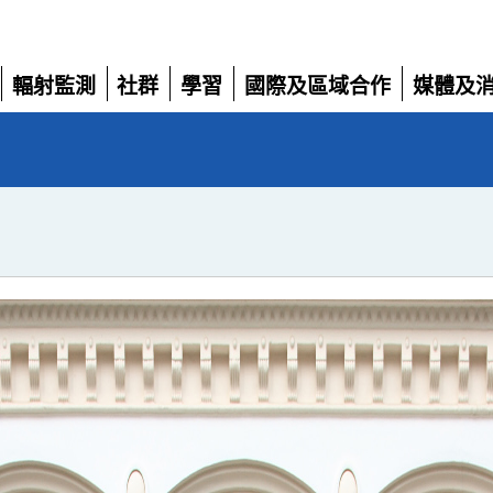
輻射監測
社群
學習
國際及區域合作
媒體及
展
展
展
展
展
開
開
開
開
開