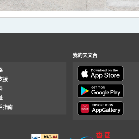
我的天文台
格
支援
料
址
戶指南