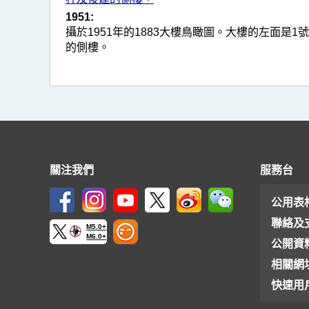
1951:
攝於1951年的1883大樓鳥瞰圖。大樓的左面是
的側樓。
關注我們
服務台
公用表
聯絡及
M5.0+
M6.0+
公開資
相關網
快速用