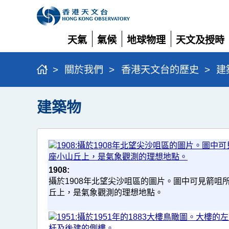
天氣
氣候
地球物理
天文及授時
展
展
展
展
開
開
開
開
>
關於我們
>
香港天文台的歷史
>
建
建築物
1908:
攝於1908年北望尖沙咀區的圖片。圖中可見箭咀
丘上，是氣象觀測的理想地點。