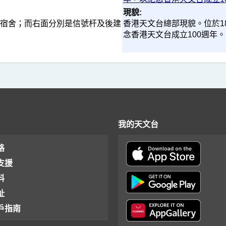
現貌:
1號宿舍；而右面分別是信號杆及後建
香港天文台總部現貌。位於18
念香港天文台成立100週年。
我的天文台
格
支援
料
址
戶指南