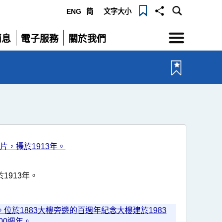
ENG
简
文字大小
選
消息
電子服務
關於我們
單
展
展
開
開
1913年。