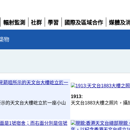
輻射監測
社群
學習
國際及區域合作
媒體及
展
展
展
展
展
開
開
開
開
開
築物
1913:
所示的天文台大樓屹立於一座小山
天文台1883大樓之照片，攝於