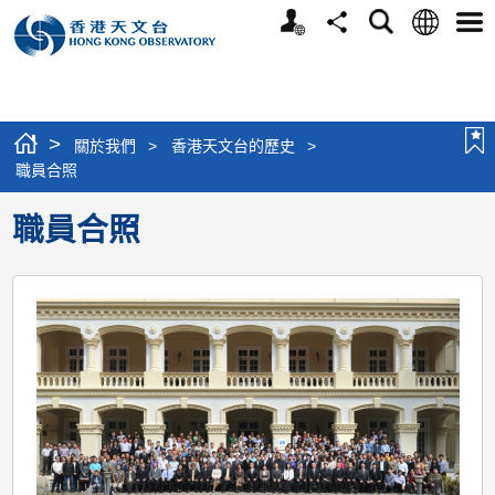
個
語
搜
分
選
人
言
尋
享
單
版
網
站
>
關於我們
>
香港天文台的歷史
>
職員合照
職員合照