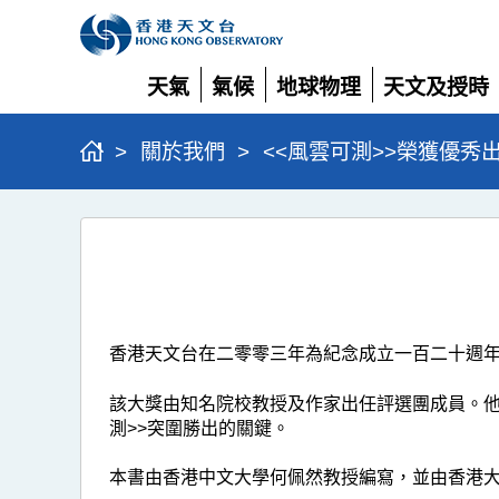
天氣
氣候
地球物理
天文及授時
展
展
展
展
開
開
開
開
>
關於我們
>
<<風雲可測>>榮獲優秀
<<
風
雲
可
香港天文台在二零零三年為紀念成立一百二十週
測
>>
該大獎由知名院校教授及作家出任評選團成員。他
測>>突圍勝出的關鍵。
榮
獲
本書由香港中文大學何佩然教授編寫，並由香港