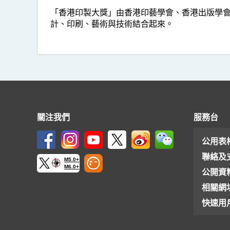
優
「香港印製大獎」由香港印藝學會、香港出版學
秀
計、印刷、藝術與技術結合起來。
出
版
大
獎
關注我們
服務台
公用表
聯絡及
M5.0+
M6.0+
公開資
相關網
快速用