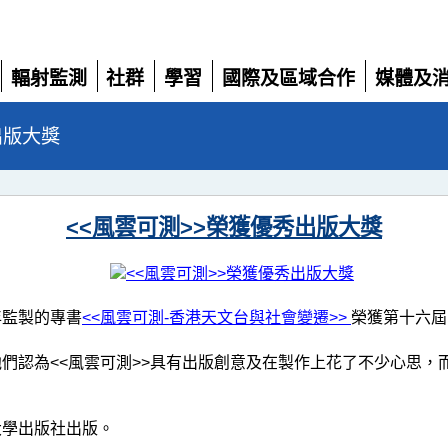
輻射監測
社群
學習
國際及區域合作
媒體及
展
展
展
展
展
開
開
開
開
開
出版大獎
<<風雲可測>>榮獲優秀出版大獎
年監製的專書
<<風雲可測-香港天文台與社會變遷>>
榮獲第十六屆
們認為<<風雲可測>>具有出版創意及在製作上花了不少心思，
大學出版社出版。