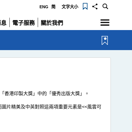
ENG
简
文字大小
選
消息
電子服務
關於我們
單
展
展
開
開
「香港印製大獎」中的「優秀出版大獎」。
而圖片精美及中英對照這兩項重要元素是<<風雲可