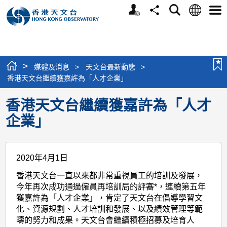
個
語
搜
分
選
人
言
尋
享
單
版
網
站
>
媒體及消息
>
天文台最新動態
>
香港天文台繼續獲嘉許為「人才企業」
香港天文台繼續獲嘉許為「人才
企業」
2020年4月1日
香港天文台一直以來都非常重視員工的培訓及發展，
今年再次成功通過僱員再培訓局的評審*，連續第五年
獲嘉許為「人才企業」，肯定了天文台在倡導學習文
化、資源規劃、人才培訓和發展、以及績效管理等範
疇的努力和成果。天文台會繼續積極招募及培育人