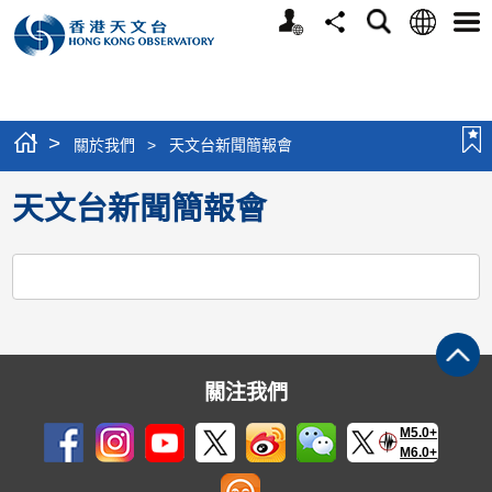
個
語
搜
分
選
人
言
尋
享
單
版
網
站
>
關於我們
>
天文台新聞簡報會
天文台新聞簡報會
關注我們
M5.0+
M6.0+