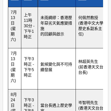
7月
上午
13
未雨綢繆：香港歷
何佩然教授
11時
日
年惡劣天氣應變措
(香港中文大學
30分 -
(星
施
歷史系副系主
下午1
期
的回顧與啟示
任)
時正
六)
7月
13
下午3
林超英先生
日
時正 -
氣候變化與不可持
(前香港天文台
(星
下午5
續發展
台長)
期
時正
六)
8月
24
下午3
岑智明先生
日
時正 -
當台長遇上歷史學
(香港天文台台
(星
下午5
家