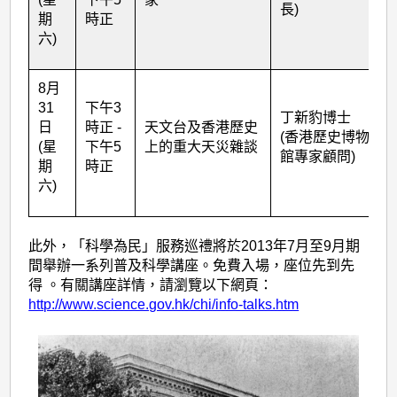
長)
期
時正
六)
8月
31
下午3
丁新豹博士
日
時正 -
天文台及香港歷史
(香港歷史博物
(星
下午5
上的重大天災雜談
館專家顧問)
期
時正
六)
此外，「科學為民」服務巡禮將於2013年7月至9月期
間舉辦一系列普及科學講座。免費入場，座位先到先
得 。有關講座詳情，請瀏覽以下網頁：
http://www.science.gov.hk/chi/info-talks.htm