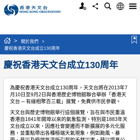
個
語
搜
分
選
人
言
尋
享
單
版
網
站
>
關於我們
>
慶祝香港天文台成立130周年
慶祝香港天文台成立130周年
為慶祝香港天文台成立130周年，天文台將在2013年7
月10日至9月2日與香港歷史博物館聯合舉辦「香港天
文台 ─ 有緣相聚百三載」展覽，免費供市民參觀。
天文台與歷史博物館舉行這個展覽，旨在與市民重溫
香港自1841年開埠以來的氣象監測，特別是1883年天
文台成立以來，因應社會變遷而不斷擴展的多元化服
務，並重點帶出各種極端天氣現象，例如颱風、暴
雨、旱災及極端氣溫所引起的天然災害，藉以提高公