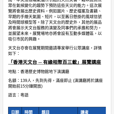
眾在氣候變化的趨勢下預防這些天災的能力。這次展
覽將會展出歷史資料，例如圖片、歷史檔案及書籍、
早期的手繪天氣圖、短片，以至舊日懸掛的風球信號
及時間球模型等。除了天文台的歷史外，其他的展品
將會展示天文台服務的演變及同事們的承擔和努力，
並展望未來。展覽場地亦將會設有互動多媒體區，以
吸引市民的興趣。
天文台亦會在展覽期間邀請專家舉行公眾講座，詳情
如下：
「香港天文台 ─ 有緣相聚百三載」展覽講座
地點：香港歷史博物館地下演講廳
名額：139人，先到先得，滿座即止 (演講廳將於講座
開始前15分鐘開放)
語言：粵語
日期
時間
題目
講者