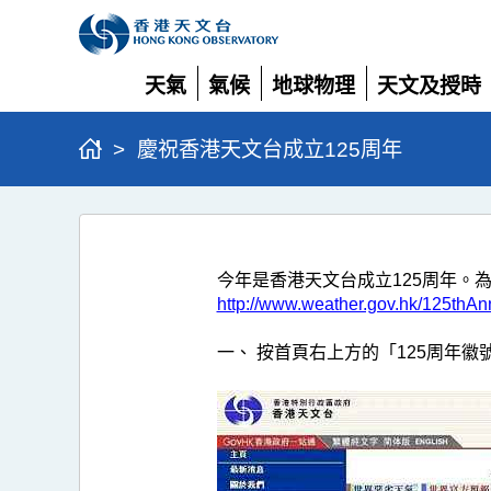
天氣
氣候
地球物理
天文及授時
展
展
展
展
開
開
開
開
>
慶祝香港天文台成立125周年
慶
祝
今年是香港天文台成立125周年。
香
http://www.weather.gov.hk/125thAn
港
一、 按首頁右上方的「125周年徽
天
文
台
成