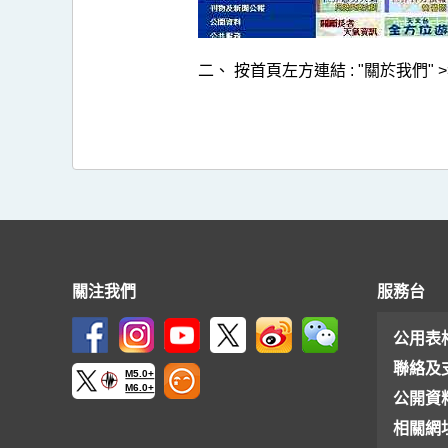
立
125
周
二、 按首頁左方連結 : "關於我們" >
年
關注我們
服務台
公用表
聯絡及
M5.0+
M6.0+
公開資
相關網