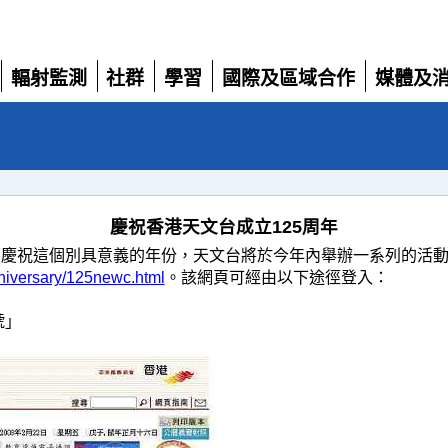
輻射監測
社群
學習
國際及區域合作
媒體及
展
展
展
展
展
開
開
開
開
開
慶祝香港天文台成立125周年
為慶祝這個別具意義的年份，天文台將於今年內舉辦一系列的活
niversary/125newc.html
。該網頁可經由以下途徑登入：
號」