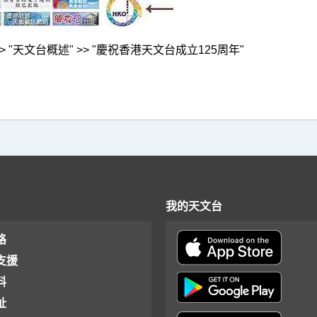
> "天文台概述" >> "慶祝香港天文台成立125周年"
我的天文台
格
支援
料
址