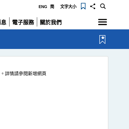
ENG
简
文字大小
選
消息
電子服務
關於我們
單
展
展
開
開
動。詳情請參閱新增網頁