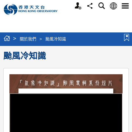
個
語
搜
分
選
人
言
尋
享
單
版
網
站
>
關於我們
>
颱風冷知識
颱風冷知識