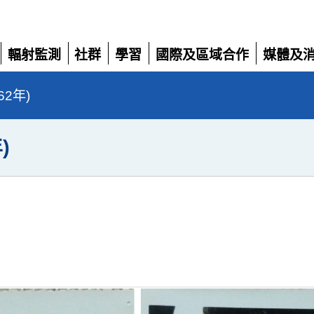
輻射監測
社群
學習
國際及區域合作
媒體及
展
展
展
展
展
開
開
開
開
開
62年)
)