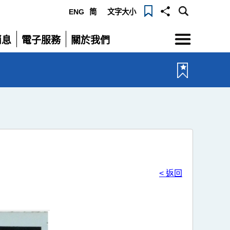
ENG
简
文字大小
選
消息
電子服務
關於我們
單
展
展
開
開
< 返回