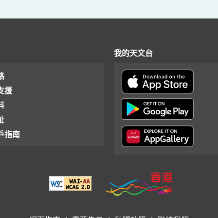
我的天文台
格
支援
料
址
戶指南