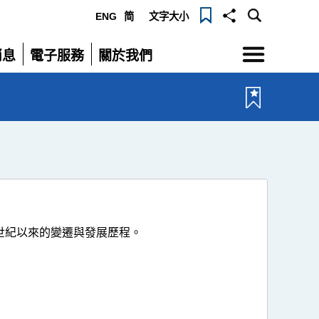
ENG
简
文字大小
選
消息
電子服務
關於我們
單
展
展
開
開
世紀以來的變遷與發展歷程。