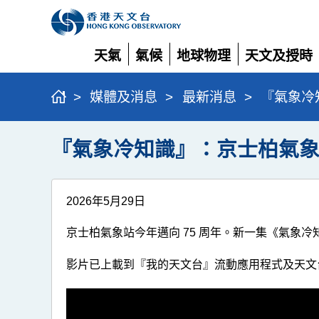
天氣
氣候
地球物理
天文及授時
展
展
展
展
開
開
開
開
>
媒體及消息
>
最新消息
>
『氣象冷
『氣象冷知識』：京士柏氣象
2026年5月29日
京士柏氣象站今年邁向 75 周年。新一集《氣象
影片已上載到『我的天文台』流動應用程式及天文