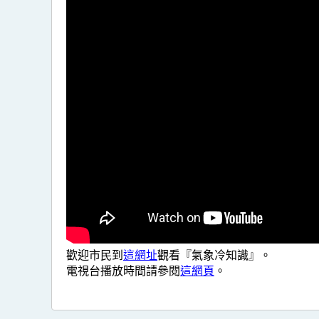
歡迎市民到
這網址
觀看『氣象冷知識』。
電視台播放時間請參閱
這網頁
。