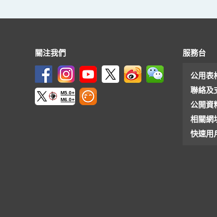
關注我們
服務台
公用表
聯絡及
M5.0+
M6.0+
公開資
相關網
快速用