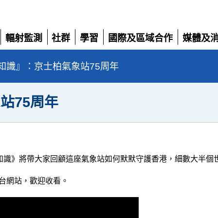
輻射監測
社群
學習
國際及區域合作
媒體及
展
展
展
展
展
開
開
開
開
開
知識』：京士柏氣象站75周年
站75周年
冷知識》將帶大家回顧這座氣象站如何默默守護香港，細數大半個
台網站，歡迎收看。