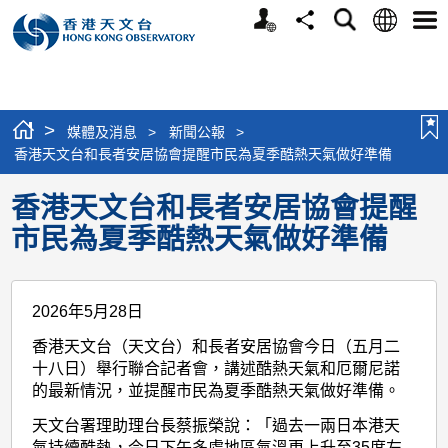
個
語
搜
分
選
人
言
尋
享
單
版
網
站
>
媒體及消息
>
新聞公報
>
香港天文台和長者安居協會提醒市民為夏季酷熱天氣做好準備
香港天文台和長者安居協會提醒
市民為夏季酷熱天氣做好準備
2026年5月28日
香港天文台（天文台）和長者安居協會今日（五月二
十八日）舉行聯合記者會，講述酷熱天氣和厄爾尼諾
的最新情況，並提醒市民為夏季酷熱天氣做好準備。
天文台署理助理台長蔡振榮說：「過去一兩日本港天
氣持續酷熱，今日下午多處地區氣溫更上升至35度左