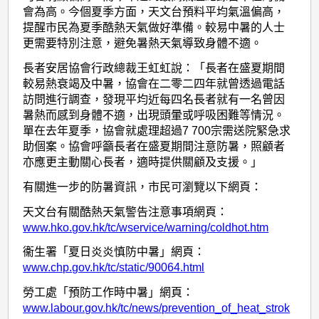
會為高。今個夏季方面，天文台預料平均氣溫偏高，
提醒市民為夏季酷熱天氣做好準備。較易中暑的人士
更需要特別注意，避免暑熱天氣導致身體不適。
長者安居協會行政總裁王虹虹說：「長者在盛夏期間
較易熱衰竭及中暑，協會在二零二四年就曾透過電話
訪問進行調查，發現平均近每四名長者就有一名曾因
暑熱而感到身體不適，出現頭暈或呼吸困難等情況。
單在去年夏季，協會就處理超過7 700宗需送院緊急求
助個案。協會呼籲長者在盛夏期間注意防暑，照顧者
亦應更主動關心長者，適時提供關顧及支援。」
有關進一步的防暑資訊，市民可瀏覽以下網頁：
天文台有關酷熱天氣警告注意事項網頁：
www.hko.gov.hk/tc/wservice/warning/coldhot.htm
衞生署「夏日炎炎慎防中暑」網頁：
www.chp.gov.hk/tc/static/90064.html
勞工處「預防工作時中暑」網頁：
www.labour.gov.hk/tc/news/prevention_of_heat_strok