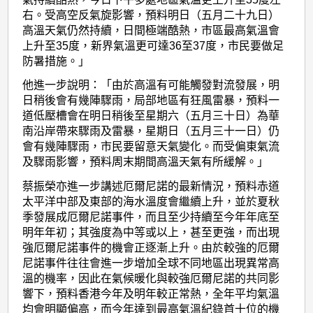
右。受高空反氣旋影響，預料明日（五月二十九日）
高溫天氣仍然持續，日間極端酷熱，市區最高氣溫會
上升至35度，新界氣溫更可達36至37度，市民要做足
防暑措施。」
他進一步說明：「由於高溫有可能觸發對流發展，明
日稍後會有幾陣驟雨，局部地區有狂風雷暴，預料一
道低壓槽會在明日稍後至星期六（五月三十日）為華
南沿岸帶來驟雨及雷暴，星期日（五月三十一日）仍
會有幾陣驟雨，市民要留意天氣變化。而受偏東氣流
及驟雨影響，預料周末期間高溫天氣有所緩解。」
蔡振榮亦進一步講述厄爾尼諾的最新情況，預料赤道
太平洋中部及東部的海水溫度會繼續上升，並於夏秋
季發展成厄爾尼諾事件，而且至少持續至今年年底至
明年年初；其強度為中等或以上，甚至更強，而出現
強厄爾尼諾事件的機會正逐漸上升。由於較強的厄爾
尼諾事件往往會進一步增加全球不同地區出現異常高
溫的機率，因此在氣候暖化與較強厄爾尼諾的共同影
響下，預料香港今年及明年較正常熱，全年平均氣溫
均會明顯偏高，而今年達到最高氣溫紀錄首十位的機