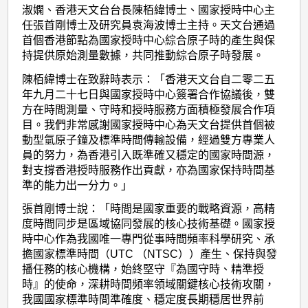
淑嫻、香港天文台台長陳栢緯博士、國家授時中心主
任張首剛博士及研究員袁海波博士主持。天文台通過
首個香港節點為國家授時中心綜合原子時的產生與保
持提供原始測量數據，共同推動綜合原子時發展。
陳栢緯博士在致辭時表示：「香港天文台自二零二五
年九月二十七日與國家授時中心簽署合作協議後，雙
方在時間測量、守時和授時服務方面積極發展合作項
目。我們非常感謝國家授時中心為天文台提供首個被
動型氫原子鐘及標準時間傳輸設備，經過雙方專業人
員的努力，為香港引入既準確又穩定的國家時間源，
對支撐香港授時服務作出貢獻，亦為國家保持時間基
準的能力出一分力。」
張首剛博士說：「時間是國家重要的戰略資源，高精
度時間同步是區域協同發展的核心技術基礎。國家授
時中心作為我國唯一專門從事時間頻率科學研究、承
擔國家標準時間（UTC （NTSC））產生、保持與發
播任務的核心機構，始終堅守『為國守時、精準授
時』的使命，深耕時間頻率領域關鍵核心技術攻關，
我國國家標準時間準確度、穩定度長期穩居世界前