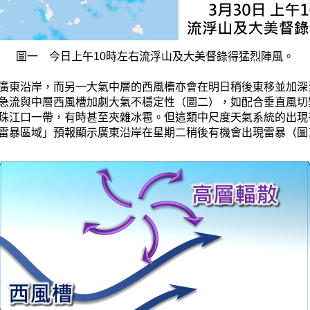
圖一 今日上午10時左右流浮山及大美督錄得猛烈陣風。
廣東沿岸，而另一大氣中層的西風槽亦會在明日稍後東移並加深
急流與中層西風槽加劇大氣不穩定性（圖二），如配合垂直風切
珠江口一帶，有時甚至夾雜冰雹。但這類中尺度天氣系統的出現
雷暴區域」預報顯示廣東沿岸在星期二稍後有機會出現雷暴（圖