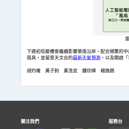
下週初低壓槽會繼續影響華南沿岸，配合頻繁的中
雨具，並留意天文台的
最新天氣預測
，以及開啟「
胡灼權 黃子鈞 黃浩宜 鍾欣樺 楊逸朗
關注我們
服務台