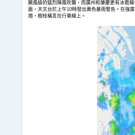
颶風級的猛烈陣風吹襲，而廣州和肇慶更有冰雹報
面，天文台於上午10時發出黃色暴雨警告。在強雷
塌，樹枝橫亙在行車線上。