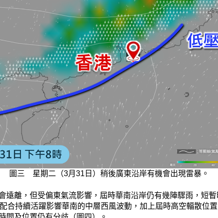
圖三 星期二（3月31日）稍後廣東沿岸有機會出現雷暴。
會遠離，但受偏東氣流影響，屆時華南沿岸仍有幾陣驟雨，短暫
，配合持續活躍影響華南的中層西風波動，加上屆時高空輻散位
時間及位置仍有分歧（圖四）。