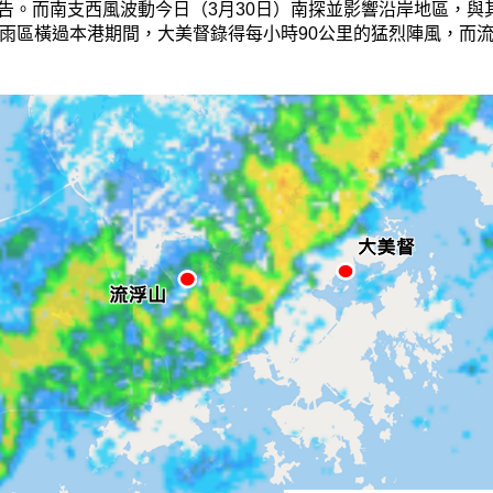
告。而南支西風波動今日（3月30日）南探並影響沿岸地區，與
雨區橫過本港期間，大美督錄得每小時90公里的猛烈陣風，而流