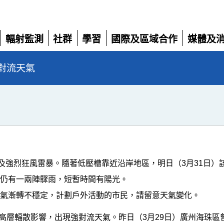
輻射監測
社群
學習
國際及區域合作
媒體及
展
展
展
展
展
開
開
開
開
開
對流天氣
雨及強烈狂風雷暴。隨著低壓槽靠近沿岸地區，明日（3月31日）
區仍有一兩陣驟雨，短暫時間有陽光。
天氣漸轉不穩定，計劃戶外活動的市民，請留意天氣變化。
高層輻散影響，出現強對流天氣。昨日（3月29日）廣州海珠區