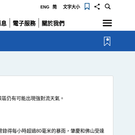
ENG
简
文字大小
選
消息
電子服務
關於我們
單
展
展
開
開
該區仍有可能出現強對流天氣。
曾錄得每小時超過80毫米的暴雨，肇慶和佛山受達