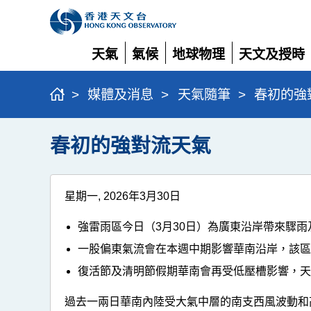
天氣
氣候
地球物理
天文及授時
展
展
展
展
開
開
開
開
>
媒體及消息
>
天氣隨筆
>
春初的強
春初的強對流天氣
星期一, 2026年3月30日
強雷雨區今日（3月30日）為廣東沿岸帶來驟
一股偏東氣流會在本週中期影響華南沿岸，該
復活節及清明節假期華南會再受低壓槽影響，
過去一兩日華南內陸受大氣中層的南支西風波動和