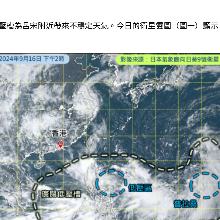
壓槽為呂宋附近帶來不穩定天氣。今日的衛星雲圖（圖一）顯示