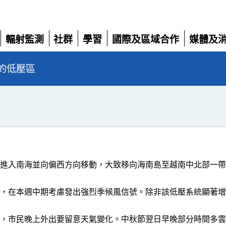
輻射監測
社群
學習
國際及區域合作
媒體及
展
展
展
展
展
開
開
開
開
開
的低壓區
天進入南海並向偏西方向移動，大致移向海南島至越南中北部一
化，在本週中期考慮發出強烈季候風信號。除非該低壓系統顯著
。
暴，市民晚上外出要留意天氣變化。中秋節翌日早晚部分時間多