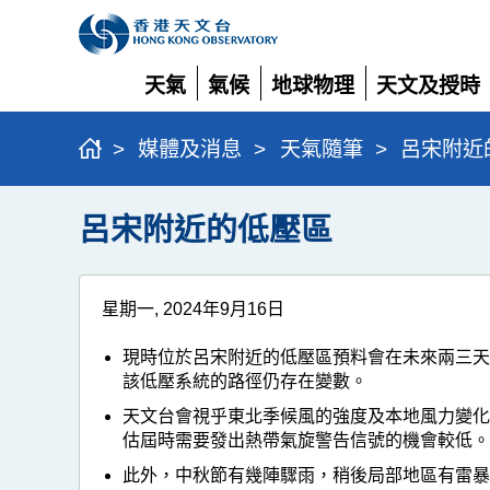
天氣
氣候
地球物理
天文及授時
展
展
展
展
開
開
開
開
>
媒體及消息
>
天氣隨筆
>
呂宋附近
呂宋附近的低壓區
星期一, 2024年9月16日
現時位於呂宋附近的低壓區預料會在未來兩三
該低壓系統的路徑仍存在變數。
天文台會視乎東北季候風的強度及本地風力變
估屆時需要發出熱帶氣旋警告信號的機會較低
此外，中秋節有幾陣驟雨，稍後局部地區有雷