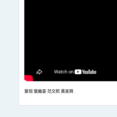
葉翎 葉繼豪 范文熙 黃家興