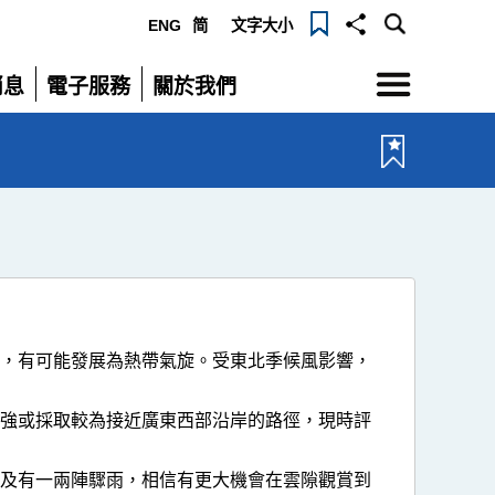
ENG
简
文字大小
選
消息
電子服務
關於我們
單
展
展
開
開
帶，有可能發展為熱帶氣旋。受東北季候風影響，
增強或採取較為接近廣東西部沿岸的路徑，現時評
雲及有一兩陣驟雨，相信有更大機會在雲隙觀賞到