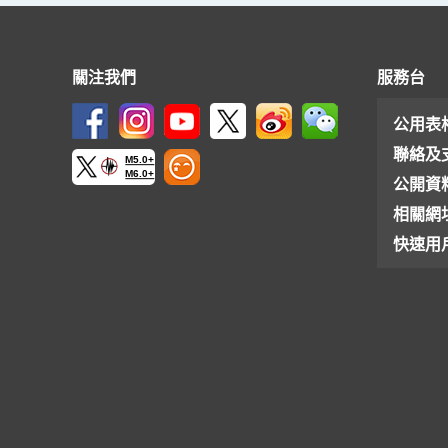
關注我們
服務台
公用表
聯絡及
M5.0+
M6.0+
公開資
相關網
快速用