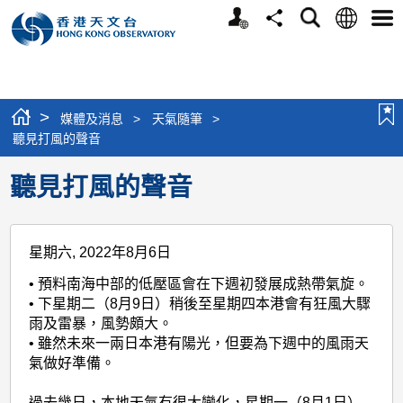
個
語
搜
分
選
人
言
尋
享
單
版
網
站
>
媒體及消息
>
天氣隨筆
>
聽見打風的聲音
聽見打風的聲音
星期六, 2022年8月6日
• 預料南海中部的低壓區會在下週初發展成熱帶氣旋。
• 下星期二（8月9日）稍後至星期四本港會有狂風大驟
雨及雷暴，風勢頗大。
• 雖然未來一兩日本港有陽光，但要為下週中的風雨天
氣做好準備。
過去幾日，本地天氣有很大變化，星期一（8月1日）