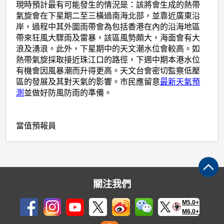
現時預計最有可能發生的情況是：該將會生成的熱帶
氣旋會在下星期二至三橫過南海北部，並靠近廣東沿
岸，過程中其外圍雨帶會為包括香港在內的沿海地區
帶來狂風大驟雨及雷暴，該區風勢頗大，海面會有大
浪及湧浪。此外，下星期中的天文潮水位會較高。如
熱帶氣旋採取接近珠江口的路徑，下週中期本港水位
有機會因風暴潮而升得更高。天文台會密切監察低壓
區的發展及其對天氣的影響。市民應留意
最新天氣預
測
並做好防風防雨的準備。
當值預報員
關注我們
M5.0+
M6.0+