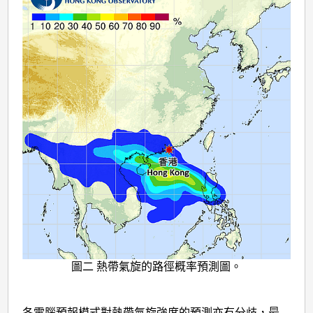
圖二 熱帶氣旋的路徑概率預測圖。
各電腦預報模式對熱帶氣旋強度的預測亦有分歧，最