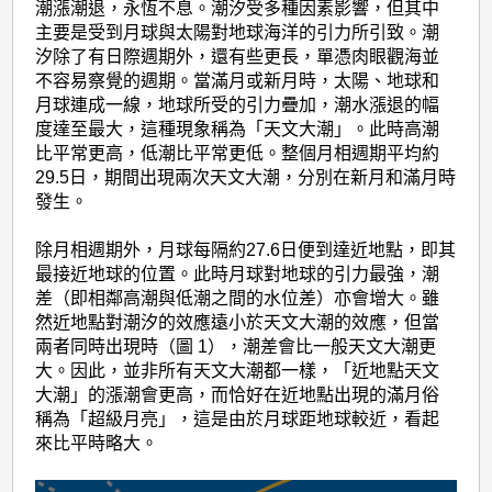
潮漲潮退，永恆不息。潮汐受多種因素影響，但其中
主要是受到月球與太陽對地球海洋的引力所引致。潮
汐除了有日際週期外，還有些更長，單憑肉眼觀海並
不容易察覺的週期。當滿月或新月時，太陽、地球和
月球連成一線，地球所受的引力疊加，潮水漲退的幅
度達至最大，這種現象稱為「天文大潮」。此時高潮
比平常更高，低潮比平常更低。整個月相週期平均約
29.5日，期間出現兩次天文大潮，分別在新月和滿月時
發生。
除月相週期外，月球每隔約27.6日便到達近地點，即其
最接近地球的位置。此時月球對地球的引力最強，潮
差（即相鄰高潮與低潮之間的水位差）亦會增大。雖
然近地點對潮汐的效應遠小於天文大潮的效應，但當
兩者同時出現時（圖 1），潮差會比一般天文大潮更
大。因此，並非所有天文大潮都一樣，「近地點天文
大潮」的漲潮會更高，而恰好在近地點出現的滿月俗
稱為「超級月亮」，這是由於月球距地球較近，看起
來比平時略大。