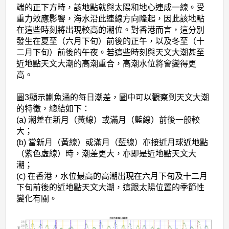
端的正下方時，該地點就與太陽和地心連成一線。受
重力效應影響，海水沿此連線方向隆起，因此該地點
在這些時刻將出現較高的潮位。對香港而言，這分別
發生在夏至（六月下旬）前後的正午，以及冬至（十
二月下旬）前後的午夜。若這些時刻與天文大潮甚至
近地點天文大潮的高潮重合，高潮水位將會變得更
高。
圖3顯示鰂魚涌的每日潮差，圖中可以觀察到天文大潮
的特徵，總結如下：
(a) 潮差在新月（黃線）或滿月（藍線）前後一般較
大；
(b) 當新月（黃線）或滿月（藍線）亦接近月球近地點
（紫色虛線）時，潮差更大，亦即是近地點天文大
潮；
(c) 在香港，水位最高的高潮出現在六月下旬及十二月
下旬前後的近地點天文大潮，這跟太陽位置的季節性
變化有關。