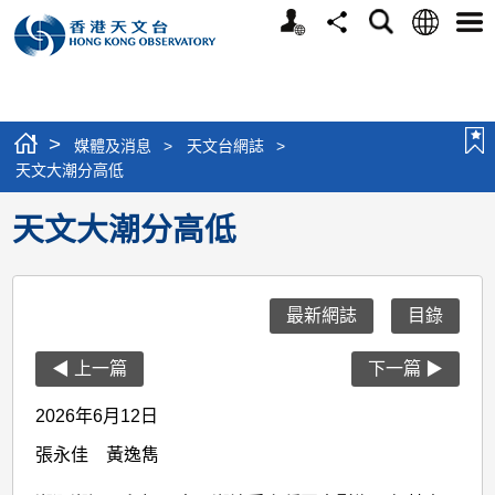
個
語
搜
分
選
人
言
尋
享
單
版
網
站
>
媒體及消息
>
天文台網誌
>
天文大潮分高低
天文大潮分高低
最新網誌
目錄
◀ 上一篇
下一篇 ▶
2026年6月12日
張永佳 黃逸雋