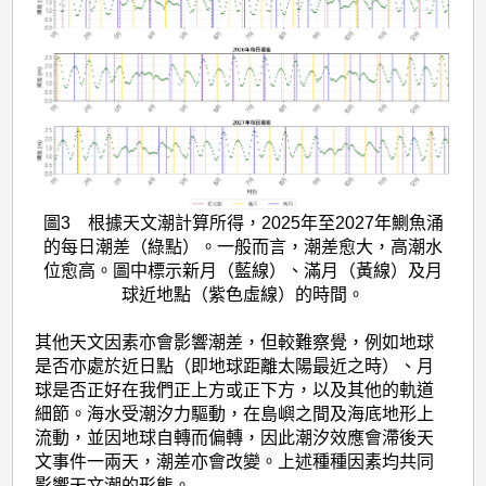
圖3 根據天文潮計算所得，2025年至2027年鰂魚涌
的每日潮差（綠點）。一般而言，潮差愈大，高潮水
位愈高。圖中標示新月（藍線）、滿月（黃線）及月
球近地點（紫色虛線）的時間。
其他天文因素亦會影響潮差，但較難察覺，例如地球
是否亦處於近日點（即地球距離太陽最近之時）、月
球是否正好在我們正上方或正下方，以及其他的軌道
細節。海水受潮汐力驅動，在島嶼之間及海底地形上
流動，並因地球自轉而偏轉，因此潮汐效應會滯後天
文事件一兩天，潮差亦會改變。上述種種因素均共同
影響天文潮的形態。