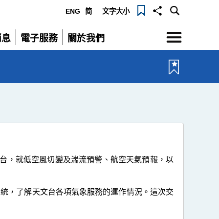
ENG
简
文字大小
選
消息
電子服務
關於我們
單
展
展
開
開
天文台，就低空風切變及湍流預警、航空天氣預報，以
系統，了解天文台各項氣象服務的運作情況。這次交