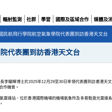
輻射監測
社群
學習
國際及區域合作
媒體及
展
展
展
展
展
開
開
開
開
開
國民航飛行學院航空氣象學院代表團到訪香港天文台
學院代表團到訪香港天文台
李耀輝博士於2025年12月29至30日率領代表團到訪香港
合作機會。
氣雷達站、位於香港國際機場的機場氣象所及多普勒激光雷達
。