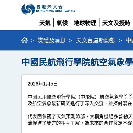
天氣
氣候
地球物理
天文及授時
展
展
展
展
開
開
開
開
>
媒體及消息
>
天文台最新動態
>
中
中國民航飛行學院航空氣象
2026年1月5日
中國民用航空飛行學院（中飛院）航空氣象學院院長
及航空氣象最新研究進行了深入交流，並探討潛在
代表團參觀了天氣預測總部、大欖角機場多普勒天
流促進了雙方的相互了解，為未來的合作奠定基礎