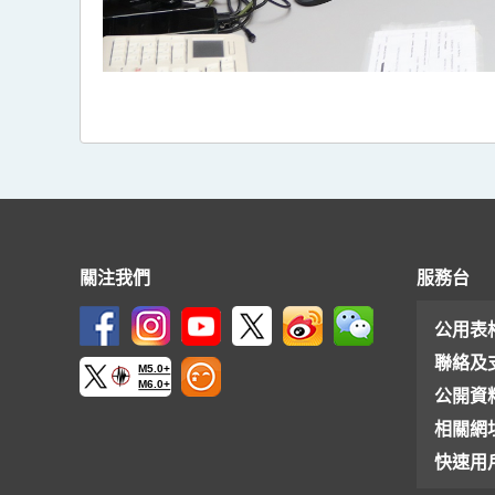
關注我們
服務台
公用表
聯絡及
M5.0+
M6.0+
公開資
相關網
快速用