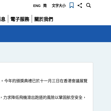
ENG
简
文字大小
選
消息
電子服務
關於我們
單
展
展
開
開
獎。今年的頒獎典禮已於十一月三日在香港會議展覽
，力求降低飛機滑出跑道的風險以鞏固航空安全，