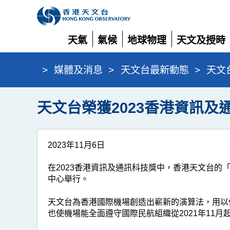
天氣
氣候
地球物理
天文及授時
展
展
展
展
開
開
開
開
>
媒體及消息
>
天文台最新動態
>
天文
天文台榮獲2023香港資訊及
2023年11月6日
在2023香港資訊及通訊科技獎中，香港天文台
中心舉行。
天文台為香港國際機場創造出嶄新的演算法，用以
也使機場能全面遵守國際民航組織從2021年11