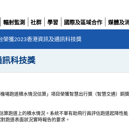
輻射監測
社群
學習
國際及區域合作
媒體及
展
展
展
展
展
開
開
開
開
開
台榮獲2023香港資訊及通訊科技獎
通訊科技獎
的「機場跑道積水情況估算」項目榮獲智慧出行獎（智慧交通）銅
估算跑道上的積水情況。系統不單有助飛行員評估跑道起降性能
月起對跑道表面狀況實時報告的要求。