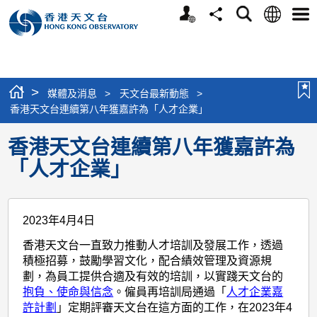
個
語
搜
分
選
人
言
尋
享
單
版
網
站
>
媒體及消息
>
天文台最新動態
>
香港天文台連續第八年獲嘉許為「人才企業」
香港天文台連續第八年獲嘉許為
「人才企業」
2023年4月4日
香港天文台一直致力推動人才培訓及發展工作，透過
積極招募，鼓勵學習文化，配合績效管理及資源規
劃，為員工提供合適及有效的培訓，以實踐天文台的
抱負、使命與信念
。僱員再培訓局通過「
人才企業嘉
許計劃
」定期評審天文台在這方面的工作，在2023年4