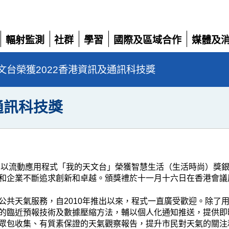
輻射監測
社群
學習
國際及區域合作
媒體及
展
展
展
展
展
開
開
開
開
開
文台榮獲2022香港資訊及通訊科技獎
通訊科技獎
文台以流動應用程式「我的天文台」榮獲智慧生活（生活時尚）獎
和企業不斷追求創新和卓越。頒獎禮於十一月十六日在香港會議
公共天氣服務，自2010年推出以來，程式一直廣受歡迎。除了
的臨近預報技術及數據壓縮方法，輔以個人化通知推送，提供即
眾包收集、有質素保證的天氣觀察報告，提升市民對天氣的關注