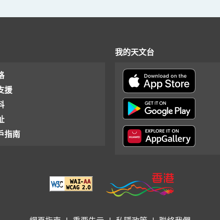
我的天文台
格
支援
料
址
戶指南