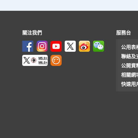
關注我們
服務台
公用表
聯絡及
M5.0+
M6.0+
公開資
相關網
快速用