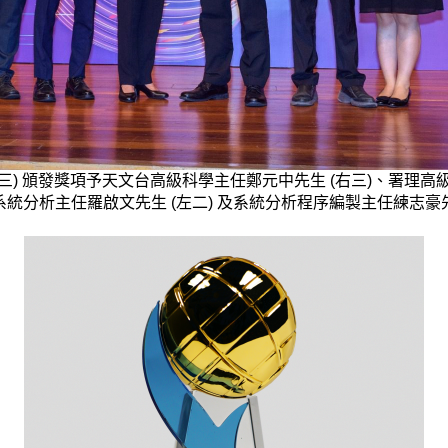
ns吳薇微女士 (左三) 頒發獎項予天文台高級科學主任鄭元中先生 (右三)
、系統分析主任羅啟文先生 (左二) 及系統分析程序編製主任練志豪先