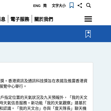
ENG
简
文字大小
選
消息
電子服務
關於我們
單
展
展
開
開
銀獎。香港資訊及通訊科技獎旨在表揚及推廣香港資
展覽中心舉行。
用戶指定位置的天氣狀況及九天預報外，「我的天文
時天氣信息服務。新功能「我的天氣觀察」建基於
和認識。「我的天文台」亦與「度天隊長」聊天機