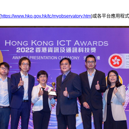
(
https://www.hko.gov.hk/tc/myobservatory.htm
)或各平台應用程