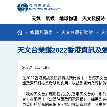
天氣
氣候
地球物理
天文及授時
展
展
展
展
開
開
開
開
>
媒體及消息
>
天文台最新動態
>
天
天文台榮獲2022香港資訊及
2022年11月18日
在2022香港資訊及通訊科技獎比賽中，香港天
訊及通訊科技業發明和應用，以鼓勵香港業界精英
「我的天文台」應用程式提供香港天文台的一系列
台」亦配備了「定點降雨及閃電預報」，採用先進
尊重用戶隱私的前提下，採用零知識方式，分享經