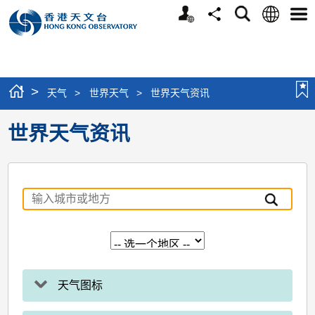
个
语
搜
分
选
人
言
寻
享
单
版
网
站
>
天气
>
世界天气
>
世界天气资讯
世界天气资讯
天气图标