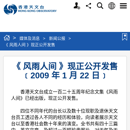
个
语
搜
分
选
人
言
寻
享
单
版
网
站
>
媒体及消息
>
新闻公报
>
《 风雨人间 》现正公开发售
《
《 风雨人间 》现正公开发售
风
﹝2009 年 1 月 22 日﹞
雨
人
香港天文台成立一百二十五周年纪念文集《风雨
间
人间》已经出版，现正公开发售。
》
四位不同年代的台长以及数十位现职及退休天文
现
台员工透过各人不同的经历和体验，向读者展示天文
正
台以至香港社会数十年来的演变。全书共有四十三篇