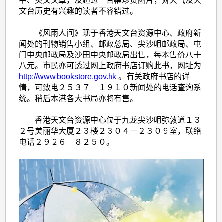
公
中、英文文章，及超过一百幅珍贵图片，对天气及天
文台历史有兴趣的读者不容错过。
开
发
《风雨人间》现于香港天文台资源中心、政府新
闻处的刊物销售小组、邮政总局、尖沙咀邮政局、屯
售
门中央邮政局及沙田中央邮政局出售，每本售价八十
八元。市民亦可透过网上政府书店订购此书，网址为
http://www.bookstore.gov.hk
。有关政府书店的详
情，可致电２５３７ １９１０新闻处的电话查询系
统。稍后本港各大书局亦将有售。
香港天文台资源中心位于九龙尖沙咀弥敦道１３
２号美丽华大厦２３楼２３０４－２３０９室，联络
电话２９２６ ８２５０。