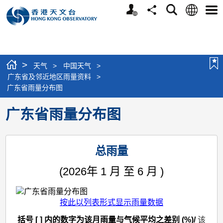
个
语
搜
分
选
人
言
寻
享
单
版
网
站
>
天气
>
中国天气
>
广东省及邻近地区雨量资料
>
广东省雨量分布图
广东省雨量分布图
总雨量
(2026年 1 月 至 6 月 )
按此以列表形式显示雨量数据
括号 [ ] 内的数字为该月雨量与气候平均之差别 (%)/
该