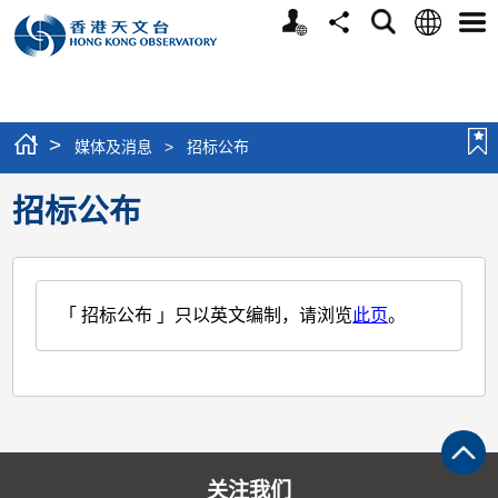
个
语
搜
分
选
人
言
寻
享
单
版
网
站
>
媒体及消息
>
招标公布
招标公布
「 招标公布 」只以英文编制，请浏览
此页
。
关注我们