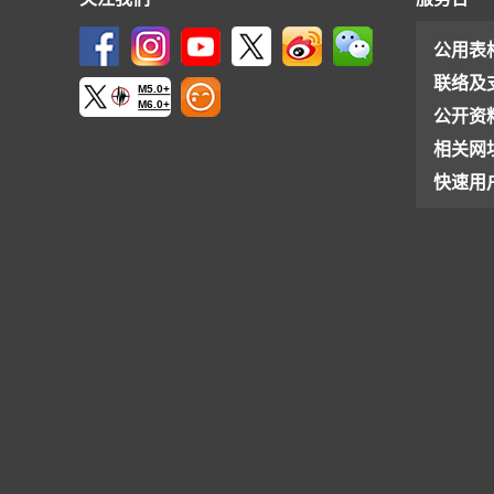
公用表
联络及
M5.0+
M6.0+
公开资
相关网
快速用