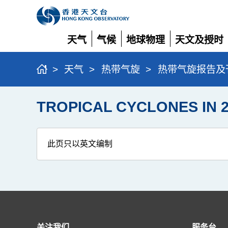
天气
气候
地球物理
天文及授时
展
展
展
展
开
开
开
开
>
天气
>
热带气旋
>
热带气旋报告及
TROPICAL CYCLONES IN
此页只以英文编制
关注我们
服务台