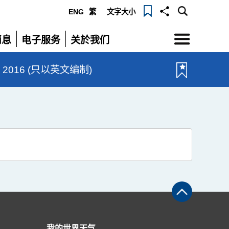
ENG
繁
文字大小
选
消息
电子服务
关於我们
单
展
展
开
开
N 2016 (只以英文编制)
我的世界天气