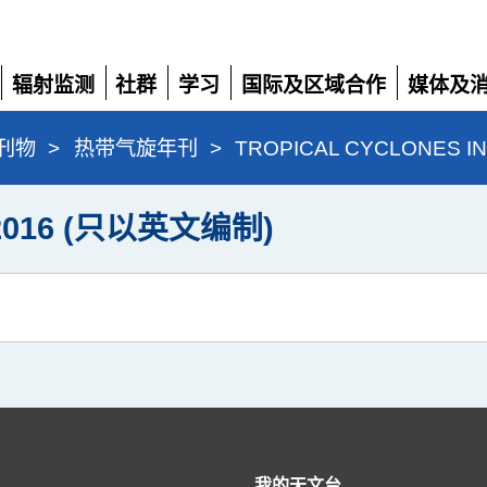
辐射监测
社群
学习
国际及区域合作
媒体及
展
展
展
展
展
开
开
开
开
开
刊物
>
热带气旋年刊
>
TROPICAL CYCLONES I
 2016 (只以英文编制)
我的天文台