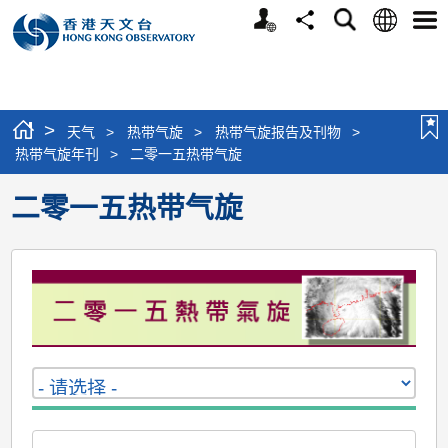
个
语
搜
分
选
人
言
寻
享
单
版
网
站
>
天气
>
热带气旋
>
热带气旋报告及刊物
>
热带气旋年刊
>
二零一五热带气旋
二零一五热带气旋