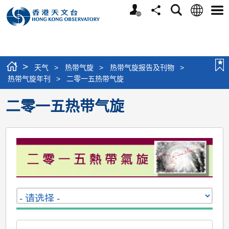
个
语
搜
分
选
人
言
寻
享
单
版
网
站
>
天气
>
热带气旋
>
热带气旋报告及刊物
>
热带气旋年刊
>
二零一五热带气旋
二零一五热带气旋