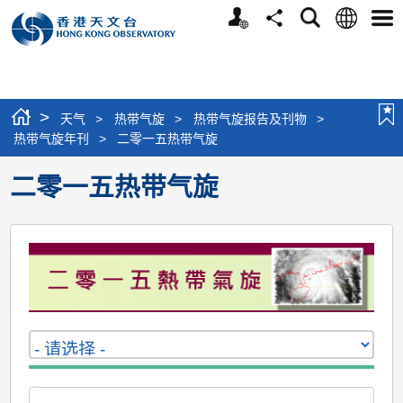
个
语
搜
分
选
人
言
寻
享
单
版
网
站
>
天气
>
热带气旋
>
热带气旋报告及刊物
>
热带气旋年刊
>
二零一五热带气旋
二零一五热带气旋