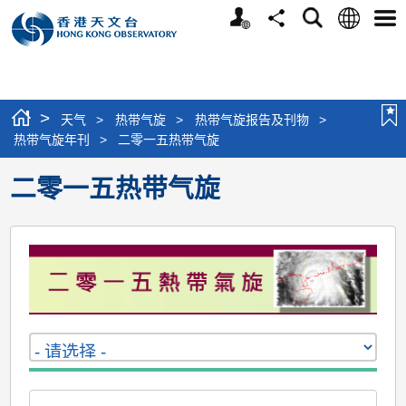
个
语
搜
分
选
人
言
寻
享
单
版
网
站
>
天气
>
热带气旋
>
热带气旋报告及刊物
>
热带气旋年刊
>
二零一五热带气旋
二零一五热带气旋