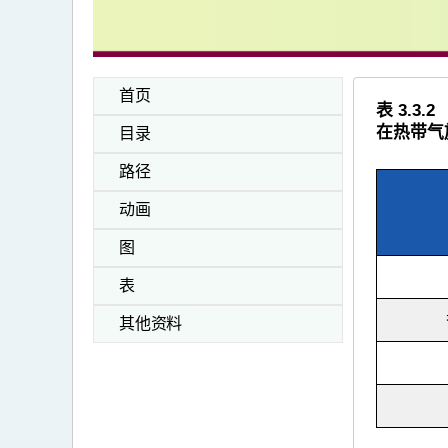
首页
表 3.
在热带气
目录
路径
动画
图
表
其他资料