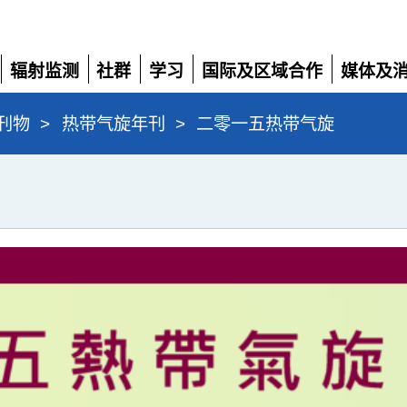
辐射监测
社群
学习
国际及区域合作
媒体及
展
展
展
展
展
开
开
开
开
开
刊物
>
热带气旋年刊
>
二零一五热带气旋