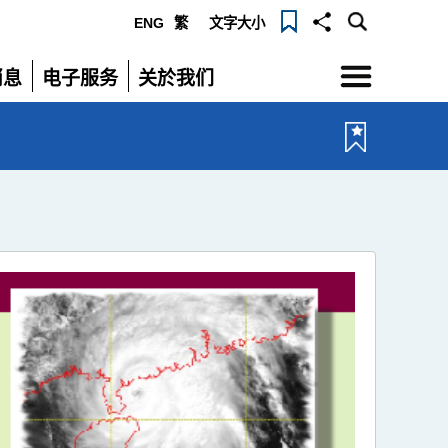
ENG
繁
文字大小
选
消息
电子服务
关於我们
单
展
展
开
开