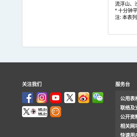
流浮山、
* 十分钟
注: 本
关注我们
服务台
公用表
联络及
M5.0+
M6.0+
公开资
相关网
快速用