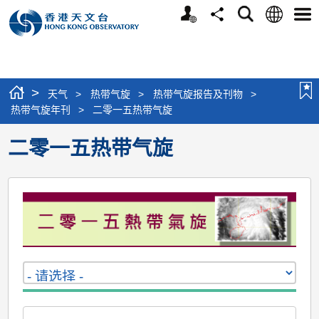
个
语
搜
分
选
人
言
寻
享
单
版
网
站
>
天气
>
热带气旋
>
热带气旋报告及刊物
>
热带气旋年刊
>
二零一五热带气旋
二零一五热带气旋