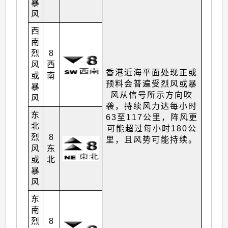
暴
风
西
南
烈
8
风
西
香港近海平面处现正或
或
南
预料会普遍受烈风或暴
暴
风从信号所示方向吹
风
袭，持续风力达每小时
东
63至117公里，阵风更
北
可能超过每小时180公
烈
8
里，且风势可能持续。
风
东
或
北
暴
风
东
南
烈
8