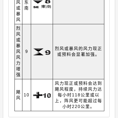
风
东
或
南
暴
风
烈
风
或
暴
烈风或暴风的风力现正
风
9
或预料会显著加强。
风
力
增
强
风力现正或预料会达到
飓风程度，持续风力达
飓
10
每小时118公里或以
风
上，阵风更可能超过每
小时220公里。