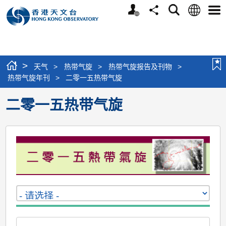
个
语
搜
分
选
人
言
寻
享
单
版
网
站
>
天气
>
热带气旋
>
热带气旋报告及刊物
>
热带气旋年刊
>
二零一五热带气旋
二零一五热带气旋