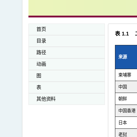
首页
表 1.
目录
路径
来源
动画
柬埔寨
图
中国
表
其他资料
朝鲜
中国香港
日本
老挝