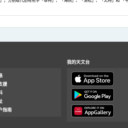
」，分别取代旧有名字「菲特」、「海燕」、「清松」、「尤特」和 「
我的天文台
格
支援
料
址
户指南