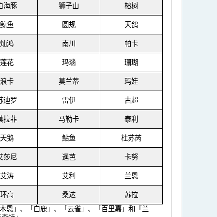
白海豚
狮子山
榕树
鲸鱼
圆规
天鸽
灿鸿
南川
帕卡
莲花
玛瑙
珊瑚
浪卡
莫兰蒂
玛娃
苏迪罗
雷伊
古超
莫拉菲
马勒卡
泰利
天鹅
鮎鱼
杜苏芮
艾莎尼
暹芭
卡努
艾涛
艾利
兰恩
环高
桑达
苏拉
木恩」、「白鹿」、「云雀」、「百里嘉」和「兰