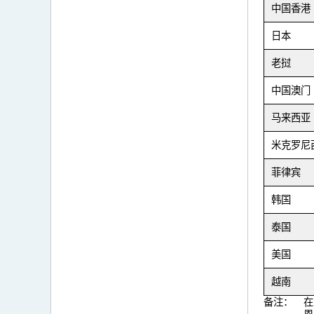
中国香港
日本
老挝
中国澳门
马来西亚
米克罗尼
菲律宾
韩国
泰国
美国
越南
备注：
在