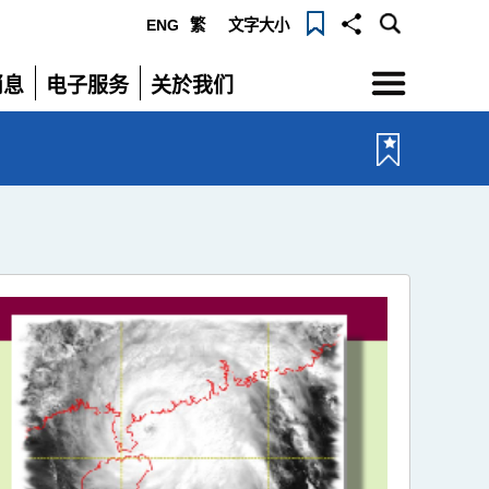
ENG
繁
文字大小
选
消息
电子服务
关於我们
单
展
展
开
开