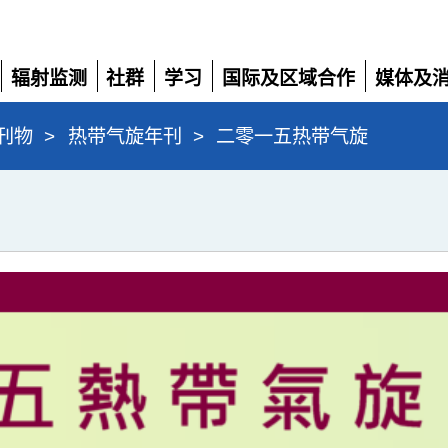
辐射监测
社群
学习
国际及区域合作
媒体及
展
展
展
展
展
开
开
开
开
开
刊物
>
热带气旋年刊
>
二零一五热带气旋