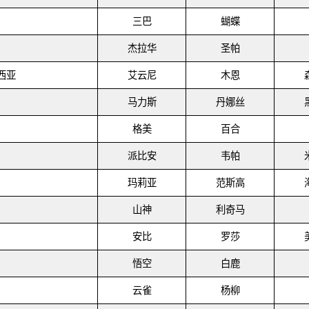
三巴
蝴蝶
杰拉华
圣帕
西亚
艾云尼
木恩
马力斯
丹娜丝
格美
百合
派比安
韦帕
玛莉亚
范斯高
山神
利奇马
安比
罗莎
悟空
白鹿
云雀
杨柳