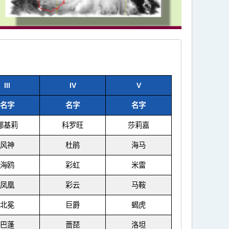
III
IV
V
名字
名字
名字
娜基莉
科罗旺
莎莉嘉
风神
杜鹃
海马
海鸥
彩虹
米雷
凤凰
彩云
马鞍
北冕
巨爵
蝎虎
巴蓬
蔷琵
洛坦