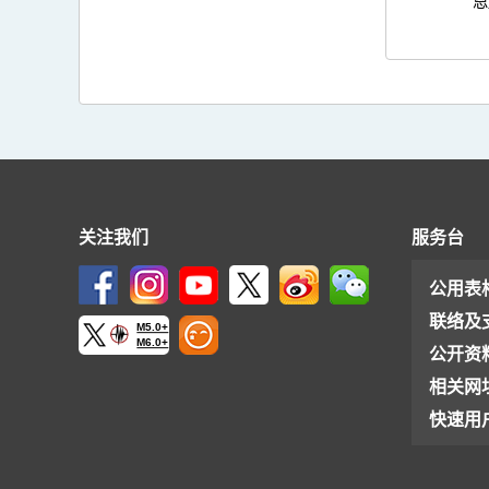
恩
关注我们
服务台
公用表
联络及
M5.0+
M6.0+
公开资
相关网
快速用