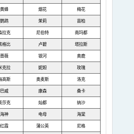
黄蜂
烟花
梅花
鹦鹉
茉莉
苗柏
森拉克
尼伯特
南玛都
黑格比
卢碧
塔拉斯
蔷薇
银河
奥鹿
米克拉
妮妲
玫瑰
海高斯
奥麦斯
洛克
巴威
康森
桑卡
美莎克
灿都
纳沙
海神
电母
海棠
红霞
蒲公英
尼格