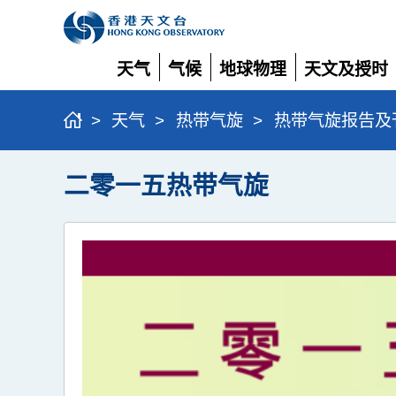
天气
气候
地球物理
天文及授时
展
展
展
展
开
开
开
开
>
天气
>
热带气旋
>
热带气旋报告及
二零一五热带气旋