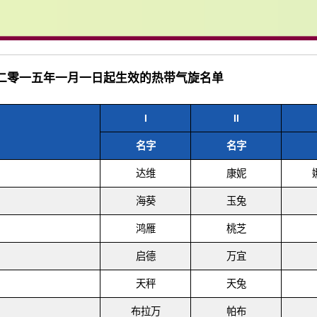
1 二零一五年一月一日起生效的热带气旋名单
I
II
名字
名字
达维
康妮
海葵
玉兔
鸿雁
桃芝
启德
万宜
天秤
天兔
布拉万
帕布