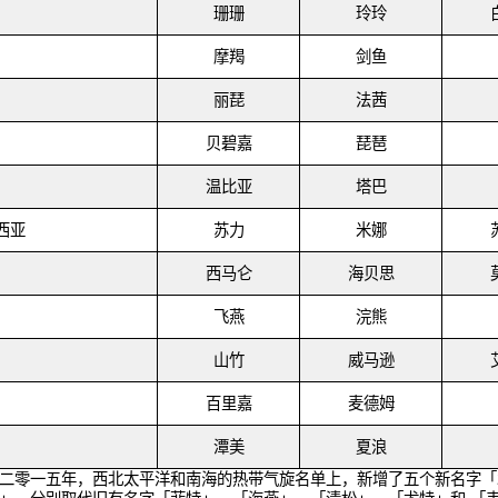
珊珊
玲玲
摩羯
剑鱼
丽琵
法茜
贝碧嘉
琵琶
温比亚
塔巴
西亚
苏力
米娜
西马仑
海贝思
飞燕
浣熊
山竹
威马逊
百里嘉
麦德姆
潭美
夏浪
二零一五年，西北太平洋和南海的热带气旋名单上，新增了五个新名字「