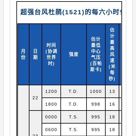
超强台风杜鹃(1521)的每六小时位
估
计
估计
最
时间
最低
高
月
日
(协调
中心
北纬
强度
风
份
期
世界
气压
(
度)
速
时)
(百帕
(米
斯卡)
每
秒)
1200
T.D.
1000
13
17.7
22
1800
T.D.
998
16
17.7
0000
T.S.
995
18
17.7
0600
T.S.
995
18
18.1
23