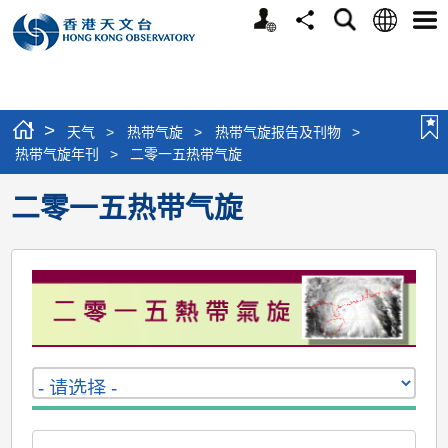
个
语
搜
分
选
人
言
寻
享
单
版
网
站
>
天气
>
热带气旋
>
热带气旋报告及刊物
>
热带气旋年刊
>
二零一五热带气旋
二零一五热带气旋