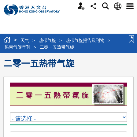
个
语
搜
分
选
人
言
寻
享
单
版
网
站
>
天气
>
热带气旋
>
热带气旋报告及刊物
>
热带气旋年刊
>
二零一五热带气旋
二零一五热带气旋