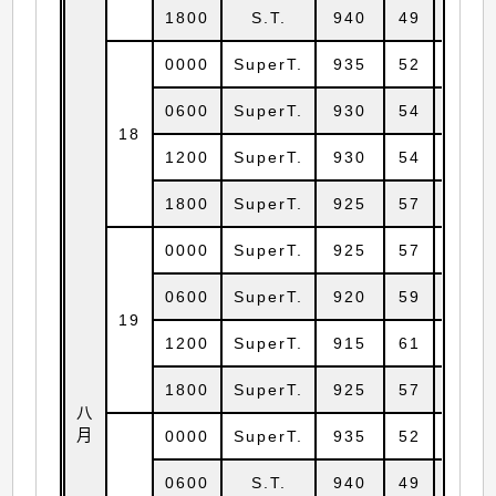
1800
S.T.
940
49
15.7
0000
SuperT.
935
52
15.9
0600
SuperT.
930
54
16.3
18
1200
SuperT.
930
54
17.0
1800
SuperT.
925
57
17.9
0000
SuperT.
925
57
18.7
0600
SuperT.
920
59
19.1
19
1200
SuperT.
915
61
19.7
1800
SuperT.
925
57
20.4
八
月
0000
SuperT.
935
52
21.2
0600
S.T.
940
49
22.0