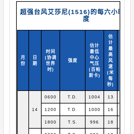
超强台风艾莎尼(1516)的每六小时
度
估
计
估计
最
时间
最低
高
月
日
(协调
中心
北纬
强度
风
份
期
世界
气压
(
度)
速
时)
(百帕
(米
斯卡)
每
秒)
0600
T.D.
1004
13
15.0
14
1200
T.D.
1000
16
15.0
1800
T.S.
996
18
14.8