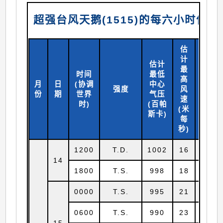
超强台风天鹅(1515)的每六小时位
估
计
估计
最
时间
最低
高
月
日
(协调
中心
北纬
强度
风
份
期
世界
气压
(
度)
速
时)
(百帕
(米
斯卡)
每
秒)
1200
T.D.
1002
16
12.7
14
1800
T.S.
998
18
13.0
0000
T.S.
995
21
13.5
0600
T.S.
990
23
13.8
15