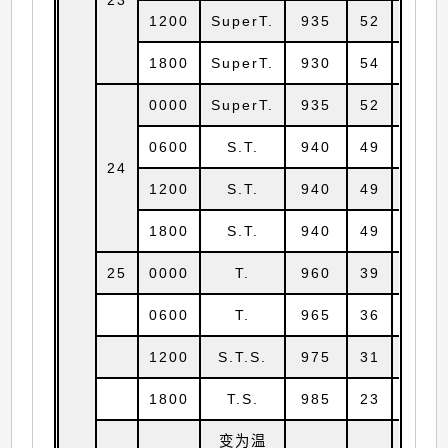
1200
SuperT.
935
52
24.5
1800
SuperT.
930
54
25.2
0000
SuperT.
935
52
26.2
0600
S.T.
940
49
27.9
24
1200
S.T.
940
49
29.6
1800
S.T.
940
49
31.6
25
0000
T.
960
39
33.9
0600
T.
965
36
35.1
1200
S.T.S.
975
31
36.4
1800
T.S.
985
23
37.7
变为温