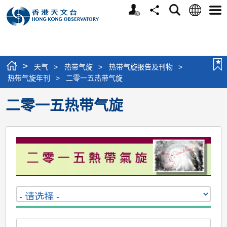
个
语
搜
分
选
人
言
寻
享
单
版
网
站
>
天气
>
热带气旋
>
热带气旋报告及刊物
>
热带气旋年刊
>
二零一五热带气旋
二零一五热带气旋