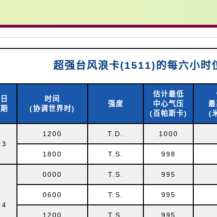
超强台风浪卡(1511)的每六小
估计最低
日
时间
强度
中心气压
最
期
(协调世界时)
(百帕斯卡)
(
1200
T.D.
1000
3
1800
T.S.
998
0000
T.S.
995
0600
T.S.
995
4
1200
T.S.
995