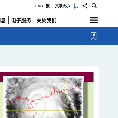
ENG
繁
文字大小
选
消息
电子服务
关於我们
单
展
展
开
开