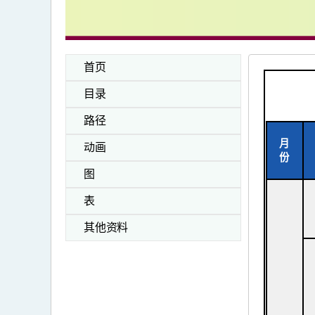
首页
目录
路径
月
动画
份
图
表
其他资料