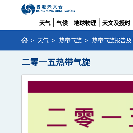
天气
气候
地球物理
天文及授时
展
展
展
展
开
开
开
开
>
天气
>
热带气旋
>
热带气旋报告及
二零一五热带气旋