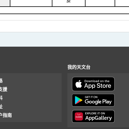
旋
我的天文台
格
支援
料
址
户指南