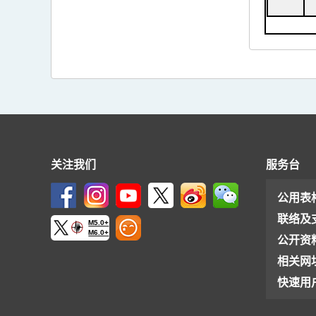
关注我们
服务台
公用表
联络及
M5.0+
M6.0+
公开资
相关网
快速用