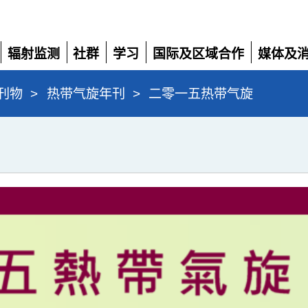
辐射监测
社群
学习
国际及区域合作
媒体及
展
展
展
展
展
开
开
开
开
开
刊物
>
热带气旋年刊
>
二零一五热带气旋