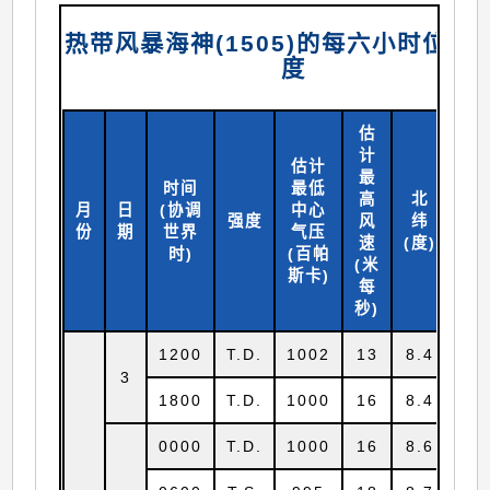
热带风暴海神(1505)的每六小时位置
度
估
计
估计
最
时间
最低
高
北
月
日
(协调
中心
东
强度
风
纬
份
期
世界
气压
(
度
速
(
度)
时)
(百帕
(米
斯卡)
每
秒)
1200
T.D.
1002
13
8.4
15
3
1800
T.D.
1000
16
8.4
15
0000
T.D.
1000
16
8.6
15