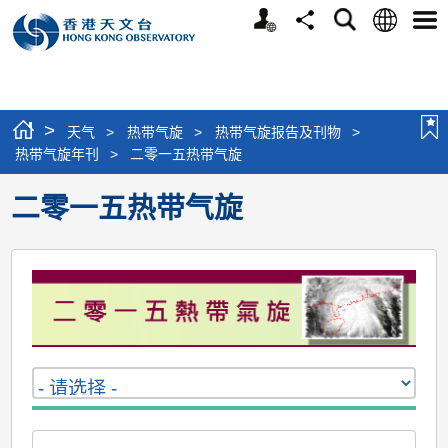
个
语
搜
分
选
人
言
寻
享
单
版
网
站
>
天气
>
热带气旋
>
热带气旋报告及刊物
>
热带气旋年刊
>
二零一五热带气旋
二零一五热带气旋