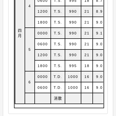
0600
T.S.
995
18
8.7
15
4
1200
T.S.
990
21
8.9
15
1800
T.S.
990
21
9.0
15
四
0000
T.S.
990
21
9.1
15
月
0600
T.S.
990
21
9.0
15
5
1200
T.S.
990
21
9.0
15
1800
T.S.
995
18
9.0
15
0000
T.D.
1000
16
9.0
15
6
0600
T.D.
1000
16
9.0
15
消散