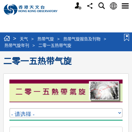
个
语
搜
分
选
人
言
寻
享
单
版
网
站
>
天气
>
热带气旋
>
热带气旋报告及刊物
>
热带气旋年刊
>
二零一五热带气旋
二零一五热带气旋