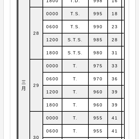
1800
T.D.
998
16
7.6
0000
T.S.
995
18
7.6
0600
T.S.
990
23
7.5
28
1200
S.T.S.
985
28
7.3
1800
S.T.S.
980
31
7.3
0000
T.
975
33
7.4
0600
T.
970
36
7.6
三
29
月
1200
T.
960
39
8.0
1800
T.
960
39
8.1
0000
T.
955
41
8.4
0600
T.
955
41
8.8
30