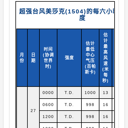
超强台风美莎克(1504)的每六小时
度
估
计
估计
最
时间
最低
高
月
日
(协调
中心
北纬
强度
风
份
期
世界
气压
(
度)
速
时)
(百帕
(米
斯卡)
每
秒)
0000
T.D.
1000
13
6.7
0600
T.D.
998
16
7.0
27
1200
T.D.
998
16
7.4