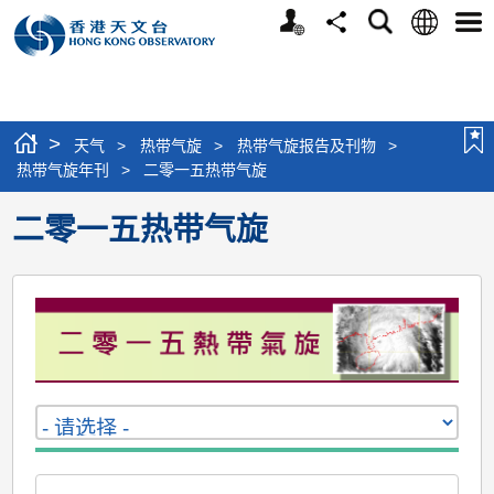
个
语
搜
分
选
人
言
寻
享
单
版
网
站
>
天气
>
热带气旋
>
热带气旋报告及刊物
>
热带气旋年刊
>
二零一五热带气旋
二零一五热带气旋