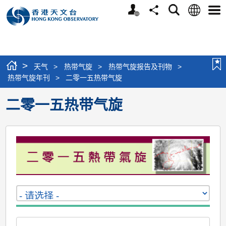
个
语
搜
分
选
人
言
寻
享
单
版
网
站
>
天气
>
热带气旋
>
热带气旋报告及刊物
>
热带气旋年刊
>
二零一五热带气旋
二零一五热带气旋