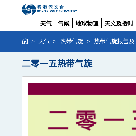
天气
气候
地球物理
天文及授时
展
展
展
展
开
开
开
开
>
天气
>
热带气旋
>
热带气旋报告及
二零一五热带气旋