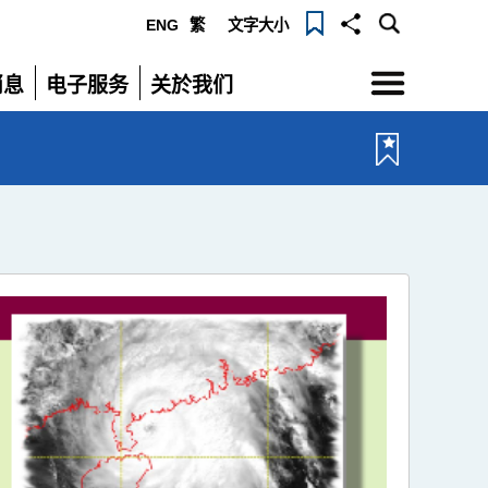
ENG
繁
文字大小
选
消息
电子服务
关於我们
单
展
展
开
开