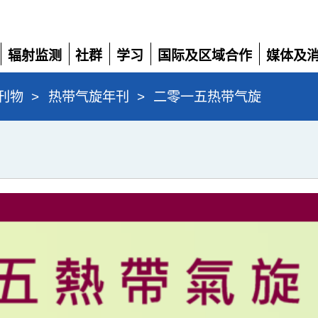
辐射监测
社群
学习
国际及区域合作
媒体及
展
展
展
展
展
开
开
开
开
开
刊物
>
热带气旋年刊
>
二零一五热带气旋