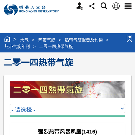
个
语
搜
分
选
人
言
寻
享
单
版
网
站
>
天气
>
热带气旋
>
热带气旋报告及刊物
>
热带气旋年刊
>
二零一四热带气旋
二零一四热带气旋
强烈热带风暴凤凰(1416)