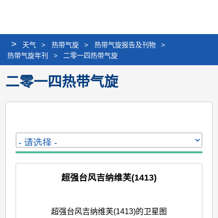
个
分
搜
语
选
人
享
寻
言
单
版
>
天气
>
热带气旋
>
热带气旋报告及刊物
网
>
热带气旋年刊
>
二零一四热带气旋
站
二零一四热带气旋
超强台风吉纳维芙(1413)