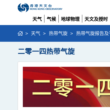
天气
气候
地球物理
天文及授时
展
展
展
展
开
开
开
开
>
天气
>
热带气旋
>
热带气旋报告及
二零一四热带气旋