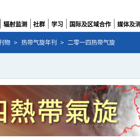
辐射监测
社群
学习
国际及区域合作
媒体及
展
展
展
展
展
开
开
开
开
开
刊物
>
热带气旋年刊
>
二零一四热带气旋