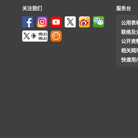
关注我们
服务台
公用表
联络及
M5.0+
M6.0+
公开资
相关网
快速用