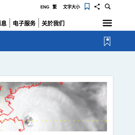
ENG
繁
文字大小
选
消息
电子服务
关於我们
单
展
展
开
开