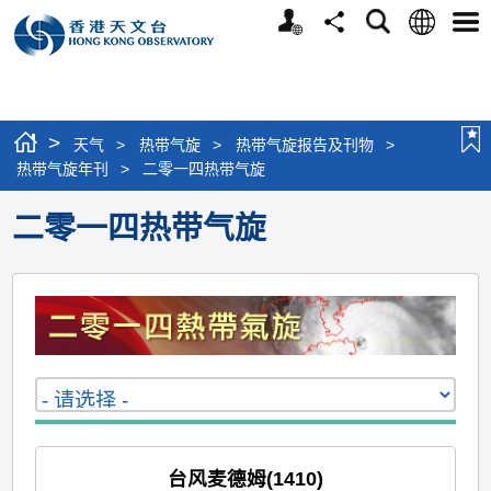
个
语
搜
分
选
人
言
寻
享
单
版
网
站
>
天气
>
热带气旋
>
热带气旋报告及刊物
>
热带气旋年刊
>
二零一四热带气旋
二零一四热带气旋
台风麦德姆(1410)