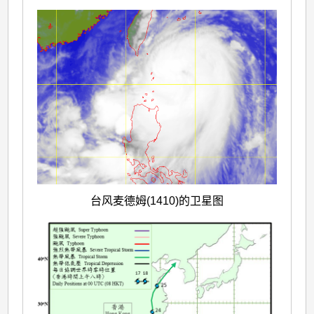
台风麦德姆(1410)的卫星图