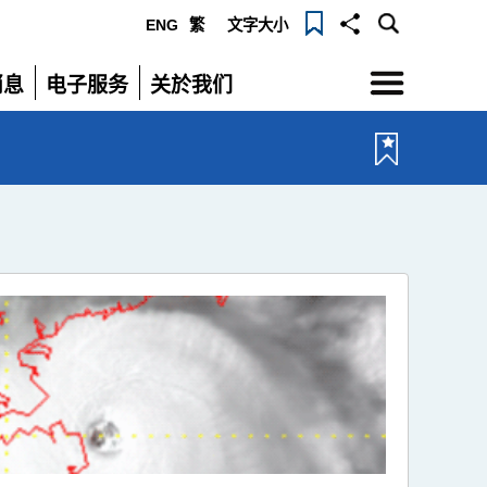
ENG
繁
文字大小
选
消息
电子服务
关於我们
单
展
展
开
开