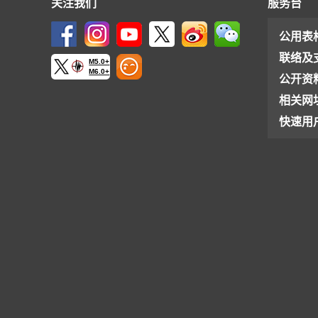
关注我们
服务台
公用表
联络及
M5.0+
M6.0+
公开资
相关网
快速用