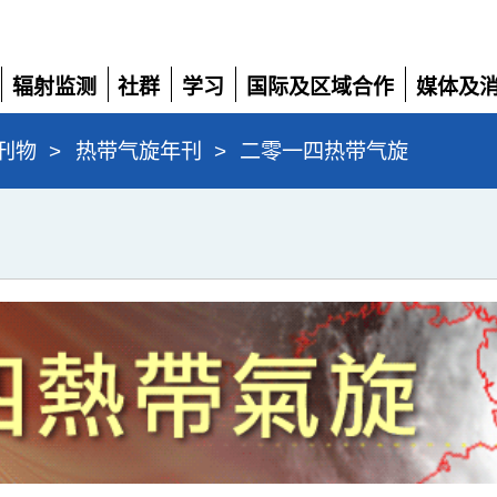
辐射监测
社群
学习
国际及区域合作
媒体及
展
展
展
展
展
开
开
开
开
开
刊物
>
热带气旋年刊
>
二零一四热带气旋