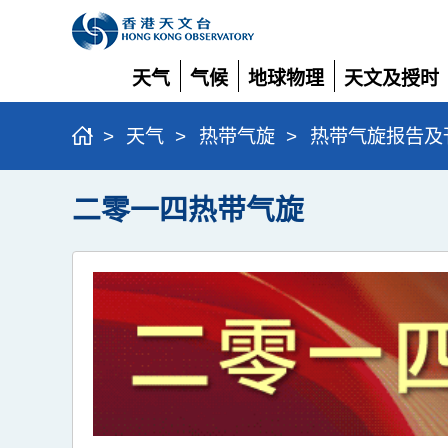
天气
气候
地球物理
天文及授时
展
展
展
展
开
开
开
开
>
天气
>
热带气旋
>
热带气旋报告及
二零一四热带气旋